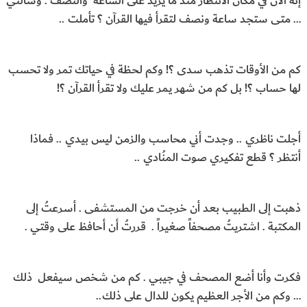
إنه الآن في مكان الانتظار منذ ما يزيد على الساعة والنصف . وسألني
… متى ستجد ساعة ونصف لتقرأ فيها القرآن ؟ تأملت ..
كم من الأوقات تذهب سدى ؟! وكم لحظة في حياتك تمر ولا تحسب
لها حساب ؟! بل كم من شهر يمر عليك ولا تقرأ القرآن ؟!
أجلت ناظري .. وجدت أني محاسب والزمن ليس بيدي .. فماذا
أنتظر ؟ قطع تفكيري صوت المنُادي ..
ذهبت إلى الطبيب بعد أن خرجت من المستشفى . أسرعتُ إلى
المكتبة . اشتريتُ مصحفاً صغيراً . قررتُ أن أحافظ على وقتي .
فكرت وأنا أضع المصحف في جيبي . كم من شخص سيفعل ذلك
… وكم من الأجر العظيم يكون للدال على ذلك..