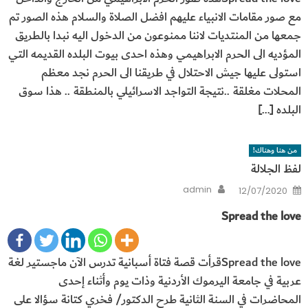
مع صور مقامات الانبياء عليهم افضل الصلاة والسلام هذه الصور تم
جمعها من المنتديات لاننا ممنوعون من الدخول اليه نبدا بالطريق
المؤديه الى الحرم الابراهيمي وهذه احدى بيوت البلده القديمه التي
استولى عليها جيش الاحتلال في طريقنا الى الحرم نجد معظم
المحلات مغلقة ..نتيجة التواجد الاسرائيلي بالمنطقة .. هذا سوق
البلده […]
من هنا وهناك!
لفظ الجلالة
Author
Posted
admin
12/07/2020
on
Spread the love
Spread the loveقرأت قصة فتاة أسبانية تدرس الآن ماجستير لغة
عربية في جامعة اليرموك الأردنية وذات يوم وأثناء إحدى
المحاضرات في السنة الثانية طرح الدكتور/ فخري كتانة سؤالا على