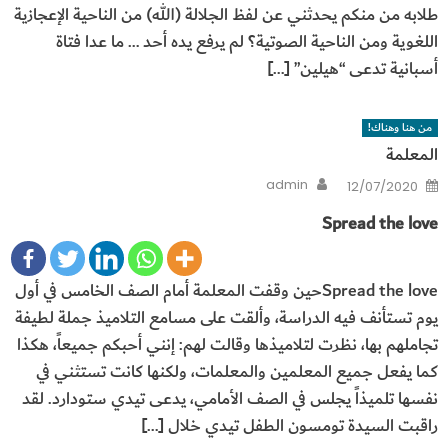
طلابه من منكم يحدثني عن لفظ الجلالة (الله) من الناحية الإعجازية
اللغوية ومن الناحية الصوتية؟ لم يرفع يده أحد … ما عدا فتاة
أسبانية تدعى “هيلين” […]
من هنا وهناك!
المعلمة
Author
Posted
admin
12/07/2020
on
Spread the love
Spread the loveحين وقفت المعلمة أمام الصف الخامس في أول
يوم تستأنف فيه الدراسة، وألقت على مسامع التلاميذ جملة لطيفة
تجاملهم بها، نظرت لتلاميذها وقالت لهم: إنني أحبكم جميعاً، هكذا
كما يفعل جميع المعلمين والمعلمات، ولكنها كانت تستثني في
نفسها تلميذاً يجلس في الصف الأمامي، يدعى تيدي ستودارد. لقد
راقبت السيدة تومسون الطفل تيدي خلال […]