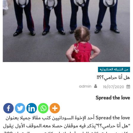
من الشبكه العنكبوتيه
هل أنا حرامي؟؟!!
Author
Posted
admin
19/07/2020
on
Spread the love
Spread the love أحد الإخوة السودانيين كتب مقالا جميلا بعنوان
“هل أنا حرامي؟؟”يذكر فيه موقفان حصلا معه.الموقف الأول :يقول