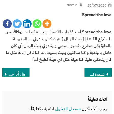
Author
Posted
admin
25/07/2020
on
Spread the love
Spread the love أستاذة طب الأعصاب بجامعة حلبد. رولاالأبيض
لك ترفع القبعة| ( بنت الزبال ) هيك كانو ينادوني .. بالمدرسة
بالحارة بكل مطرح . نسيوا إسمي و ينادوني بنت الزبال.أبي كان
عامل بالبلدية و كنا ساكنين ببيت بسيط . ما كنا ناكل زبالة متل ما
كان ينحكى علينا كنا عيلة متل اي عيلة نطبخ […]
تصفّح
هل أنا حرامي؟؟!!
شجرة الاميرة ( الباولونيا)
المقالات
اترك تعليقاً
يجب أنت تكون
مسجل الدخول
لتضيف تعليقاً.