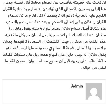
ان تخلت عنه خطيبته .فأضرب عن الطعام محاولا قتل نفسه جوعا ,
هنا إلتقى بسجين باكستاني الذي نهاه عن الانتحار و بدأ بتلاوة القران
الكريم عليه بالعربية ( رغم انه لا يفهمها ) لكن ارتاح مارتن لسماع
القران و الاذان و قرر إعتناق الاسلام .و بعد عدة سنوات و بالتحديد
عام 2015 أطلق سراح مارتن بعدما بلغ 43 سنه .يقول مارتن : (
منذ ان اعتنقت الاسلام لم اعد سجينا , بل انسان حر بكل ما تعنيه
هذه الكلمة من معنى , حيث اكتشفت ان السعادة لا تقيدها جدران
و لا تحبسها قضبان , فجنة المسلم في صدره يحملها اينما ذهب )و
يقول مارتن انه ليس حزين على ضياع عمره , بل على سنوات قضاها
طائشا هائما على وجهه قبل ان يصبح مسلما …وان السجن انقذ ما
تبقى من حياته .
Admin