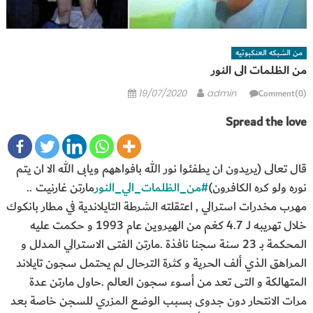
من الشبكه العنكبوتيه
من الظلمات الى النور
Posted
Author
Comment(0)
19/07/2020
admin
on
Spread the love
قال تعالى (يريدون ان يطفئوا نور الله بافواههم ويابى الله الا ان يتم
نوره ولو كره الكافرون)
#من_الظلمات_الي_النور
مارتن غارنيت ..
مهرب مخدرات استرالي , اعتقلته الشرطة التايلاندية في مطار بانكوك
خلال تهريبه لــ 4.7 كغم من الهيروين عام 1993 و حكمت عليه
المحكمة بــ 23 سنة سجنا نافذة .مارتن الفتى الاسترالي المدلل و
المراهق الذي ألف الحرية و كثرة الترحال لم يحتمل سجون تايلاند
المتهالكة و التى تعد من أسوء سجون العالم .حاول مارتن عدة
مرات الانتحار دون جدوى بسبب الوضع المزري للسجن خاصة بعد