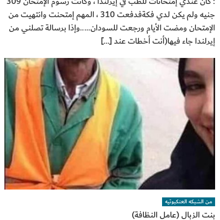
: كان عندي إمتحانات للطب في إيرلندا ، وكانت رسوم الإمتحان 309
جنيه ولم يكن لدي فكةفدفعت 310 ، المهم إمتحنت وانتهيت من
الإمتحان ومضت الأيام ورجعت للسودان…..وإذا برسالة تصلني من
إيرلندا جاء فيها(أنت أخطات عند […]
من الشبكه العنكبوتيه
بنت الزبال (عامل النظافة)