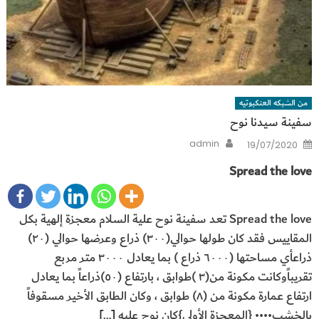
من الشبكه العنكبوتيه
سفينة سيدنا نوح
Author
Posted
admin
19/07/2020
on
Spread the love
Spread the love تعد سفينة نوح علية السلام معجزة إلهية بكل
المقاييس فقد كان طولها حوالي(٣٠٠) ذراع وعرضها حوالي (٢٠)
ذراعأي مساحتها (٦٠٠٠ ذراع ) بما يعادل ٣٠٠٠ متر مربع
تقريباًوكانت مكونة من(٣ )طوابق ، بارتفاع (٥٠)ذراعاً بما يعادل
ارتفاع عمارة مكونة من (٨) طوابق ، وكان الطابق الأخير مسقوفاً
بالخشب•••• {المعجزة الأولي}كان نوح عليه […]