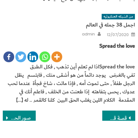
من الشبكه العنكبوتيه
اجمل 38 جمله في العالم
Author
Posted
admin
12/07/2020
on
Spread the love
Spread the loveاذا لم تعلم أين تذهب , فكل الطرق
تفي بالغرض يوجد دائماً من هو أشقى منك , فابتسم يظل
الرجل طفلاً , حتى تموت أمه , فإذا ماتت ، شاخ فجأة عندما تحب
عدوك , يحس بتفاهته إذا طعنت من الخلف , فاعلم أنك في
المقدمة الكلام اللين يغلب الحق البين كلنا كالقمر .. له […]
تصفّح
صور الحرم الابراهيمي في مدينة الخليل الفلسطينية المحتلة
قصة قصيرة – الوقت
المقالات