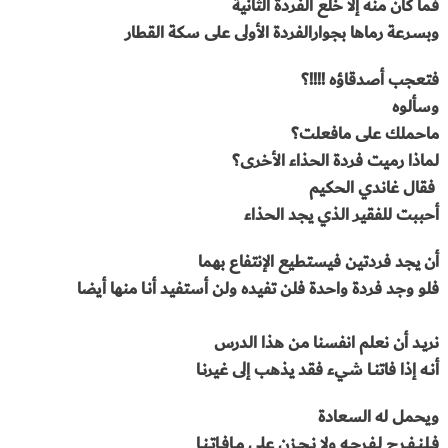
فما كان منه إلا خلع الفردة الثانية
وبسرعة رماها بجوارالفردة الأولى على سكة القطار
فتعجب أصدقاؤه !!!!؟
وسألوه
ماحملك على مافعلت؟
لماذا رميت فردة الحذاء الأخرى؟
فقال غاندي الحكيم
أحببت للفقير الذي يجد الحذاء
أن يجد فردتين فيستطيع الإنتفاع بهما
فلو وجد فردة واحدة فلن تفيده
ولن أستفيد أنــا منها أيضا
نريـد أن نعلم انفسنا من هذا الدرس
أنــه إذا فاتنــا شيء فقد يذهب إلى غيرنــا
ويحمل له السعادة
فــلـنــفــرح لـفـرحــه ولا نــحــزن على مــافــاتــنــا